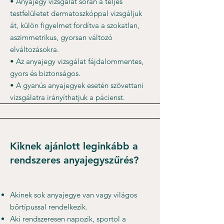
• Anyajegy vizsgálat során a teljes
testfelületet dermatoszkóppal vizsgáljuk
át, külön figyelmet fordítva a szokatlan,
aszimmetrikus, gyorsan változó
elváltozásokra.
• Az anyajegy vizsgálat fájdalommentes,
gyors és biztonságos.
• A gyanús anyajegyek esetén szövettani
vizsgálatra irányíthatjuk a pácienst.
Kiknek ajánlott leginkább a
rendszeres anyajegyszűrés?
Akinek sok anyajegye van vagy világos
bőrtípussal rendelkezik.
Aki rendszeresen napozik, sportol a