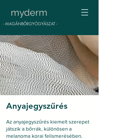
myderm
- MAGÁNBŐRGYÓGYÁSZAT -
Anyajegyszűrés
Az anyajegyszűrés kiemelt szerepet
játszik a bőrrák, különösen a
melanoma korai felismerésében.