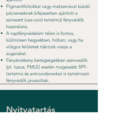
Pigmentfoltokkal vagy melasmával küzdő
pácienseknek kifejezetten ajánlott a
színezett (vas-oxid tartalmú) fényvédők
használata.
A napfényvédelem télen is fontos,
különösen hegyekben, hóban, vagy ha
világos felületek tükrözik vissza a
sugarakat.
Fényérzékeny betegségekben szenvedők
(pl. lupus, PMLE) esetén magasabb SPF-
tartalmú és antioxidánsokat is tartalmazó
fényvédők javasoltak.
Nyitvatartás
Hétfő - Péntek 8:00 - 20:00