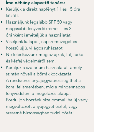
Íme néhány alapvető tanács:
Kerüljük a direkt napfényt 11 és 15 óra
között.
Használjunk legalább SPF 50 vagy
magasabb fényvédőkrémet – és 2
óránként ismételjük a használatát.
Viseljünk kalapot, napszemüveget és
hosszú ujjú, világos ruházatot.
Ne feledkezzünk meg az ajkak, fül, tarkó
és kézfej védelméről sem.
Kerüljük a szolárium használatát, amely
szintén növeli a bőrrák kockázatát.
A rendszeres anyajegyszűrés segíthet a
korai felismerésben, míg a mindennapos
fényvédelem a megelőzés alapja.
Forduljon hozzánk bizalommal, ha új vagy
megváltozott anyajegyet észlel, vagy
szeretné biztonságban tudni bőrét!