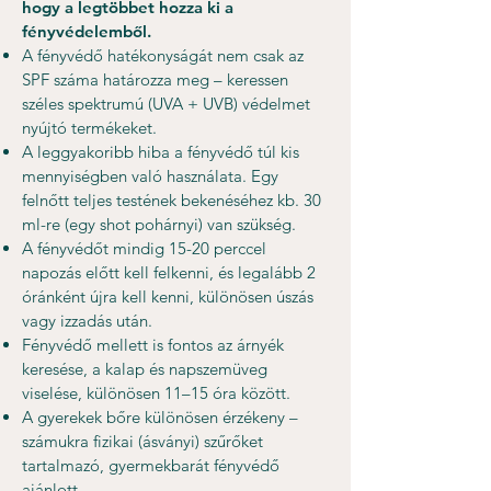
hogy a legtöbbet hozza ki a
fényvédelemből.
A fényvédő hatékonyságát nem csak az
SPF száma határozza meg – keressen
széles spektrumú (UVA + UVB) védelmet
nyújtó termékeket.
A leggyakoribb hiba a fényvédő túl kis
mennyiségben való használata. Egy
felnőtt teljes testének bekenéséhez kb. 30
ml-re (egy shot pohárnyi) van szükség.
A fényvédőt mindig 15-20 perccel
napozás előtt kell felkenni, és legalább 2
óránként újra kell kenni, különösen úszás
vagy izzadás után.
Fényvédő mellett is fontos az árnyék
keresése, a kalap és napszemüveg
viselése, különösen 11–15 óra között.
A gyerekek bőre különösen érzékeny –
számukra fizikai (ásványi) szűrőket
tartalmazó, gyermekbarát fényvédő
ajánlott.